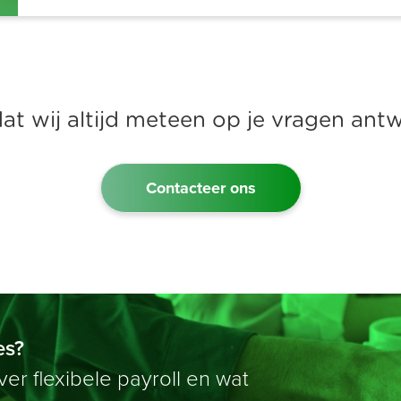
dat wij altijd meteen op je vragen an
Contacteer ons
es?
r flexibele payroll en wat