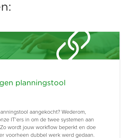
n:
igen planningstool
lanningstool aangekocht? Wederom,
 onze IT’ers in om de twee systemen aan
. Zo wordt jouw workflow beperkt en doe
r er voorheen dubbel werk werd gedaan.