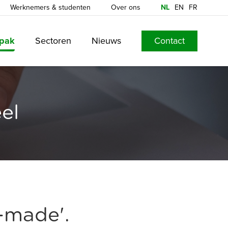
Werknemers & studenten
Over ons
NL
EN
FR
npak
Sectoren
Nieuws
Contact
el
-made'.