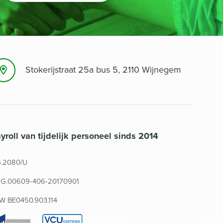
Stokerijstraat 25a bus 5, 2110 Wijnegem
yroll van tijdelijk personeel sinds 2014
.2080/U
G.00609-406-20170901
W BE0450.903.114