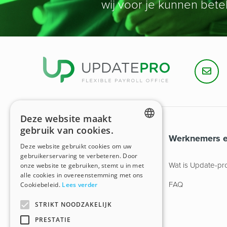
wij voor je kunnen bet
Deze website maakt
gebruik van cookies.
Werkgevers
Werknemers e
ENGLISH
Deze website gebruikt cookies om uw
gebruikerservaring te verbeteren. Door
DUTCH
Onze diensten
Wat is Update-pr
onze website te gebruiken, stemt u in met
alle cookies in overeenstemming met ons
Jouw voordelen
FAQ
Cookiebeleid.
Lees verder
Digitale aanpak
STRIKT NOODZAKELIJK
PRESTATIE
Sectoren