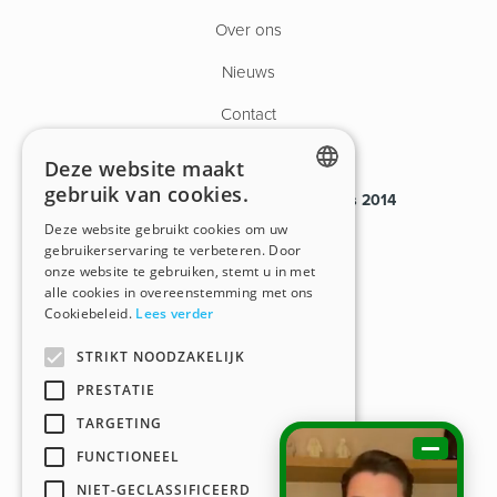
Over ons
Nieuws
Contact
Deze website maakt
gebruik van cookies.
Payroll van tijdelijk personeel sinds 2014
ENGLISH
Deze website gebruikt cookies om uw
VG.2080/U
gebruikerservaring te verbeteren. Door
DUTCH
onze website te gebruiken, stemt u in met
BHG.00609-406-20170901
alle cookies in overeenstemming met ons
Cookiebeleid.
Lees verder
BTW BE0450.903.114
STRIKT NOODZAKELIJK
PRESTATIE
TARGETING
This website is developed with the support of:
FUNCTIONEEL
NIET-GECLASSIFICEERD