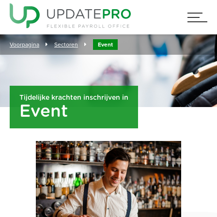
Voorpagina
Sectoren
Event
Tijdelijke krachten inschrijven in
Event