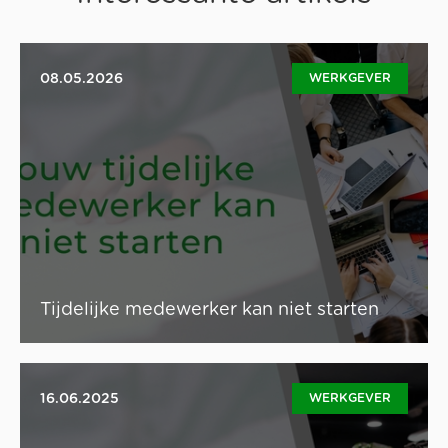
08.05.2026
WERKGEVER
De kans bestaat altijd dat jouw medewerker op het
geplande moment niet kan starten. Mogelijk vanwege
de vermindering van werk, medewerker die last-minute
iets anders op de planning heeft of een medewerker
die ziek wordt. Er zijn het wat redenen waarom een
geplande tewerkstelling niet kan doorgaan.
Lees artikel
Tijdelijke medewerker kan niet starten
Jobstudenten en flexi’s aan de slag in jouw
16.06.2025
WERKGEVER
supermarkt? Personeelskosten vormen vaak een grote,
zoniet de grootste uitdaging voor de rendabiliteit van je