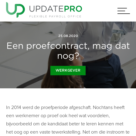
25.08.2020
Een proefcontract, mag dat
nog?
WERKGEVER
In 2014 werd de proefperiode afgeschaft. Nochtans heeft
een werknemer op proef ook heel wat voordelen,
bijvoorbeeld om de kandidaat beter te leren kennen met
het oog op een vaste tewerkstelling. Net om die instroom te