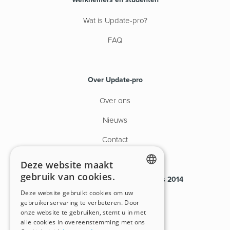
Wat is Update-pro?
FAQ
Over Update-pro
Over ons
Nieuws
Contact
Deze website maakt
gebruik van cookies.
Payroll van tijdelijk personeel sinds 2014
ENGLISH
Deze website gebruikt cookies om uw
VG.2080/U
gebruikerservaring te verbeteren. Door
DUTCH
onze website te gebruiken, stemt u in met
BHG.00609-406-20170901
alle cookies in overeenstemming met ons