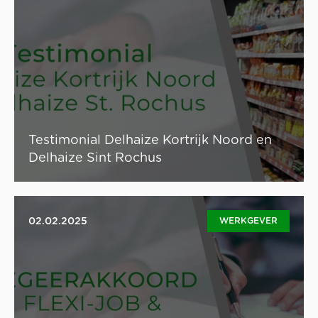
supermarkt. Hoe kan je deze kosten efficiënt
beheersen en tegelijkertijd de kwaliteit van je
dienstverlening waarborgen? Jeroen De Meersseman,
eigenaar van Delhaize Kortrijk St. Rochus en Delhaize
Kortrijk Noord, vertelt hoe hij het aanpakt. We lichten al
een tipje van de sluier op: Update-pro en Superplanner
werken samen om de personeelsplanning in
supermarkten te optimaliseren.
Testimonial Delhaize Kortrijk Noord en
Lees artikel
Delhaize Sint Rochus
02.02.2025
WERKGEVER
Het nieuwe regeerakkoord omvat enkele belangrijke
wijzigingen met betrekking tot tijdelijke tewerkstelling.
Onderstaand vind je enkele belangrijke ontwikkelingen
voor de tewerkstelling van flexi-jobs en studenten.