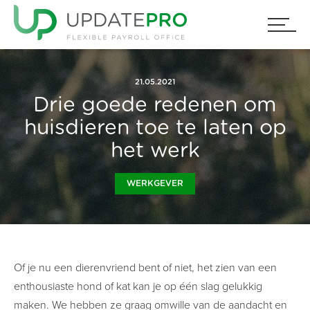
21.05.2021
Drie goede redenen om
huisdieren toe te laten op
het werk
WERKGEVER
Of je nu een dierenvriend bent of niet, het zien van een
enthousiaste hond of kat kan je op één slag gelukkig
maken. We hebben ze graag omwille van de aandacht en