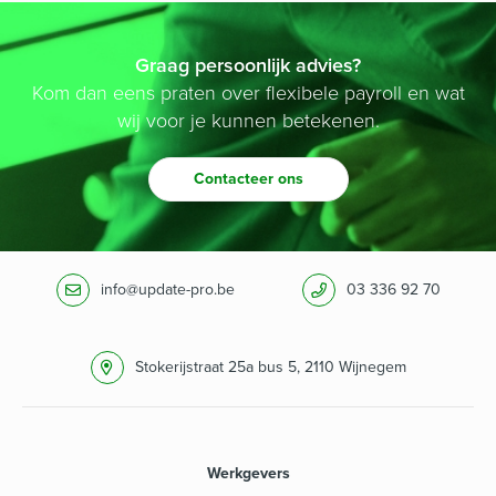
Graag persoonlijk advies?
Kom dan eens praten over flexibele payroll en wat
wij voor je kunnen betekenen.
Contacteer ons
info@update-pro.be
03 336 92 70
Stokerijstraat 25a bus 5, 2110 Wijnegem
Werkgevers