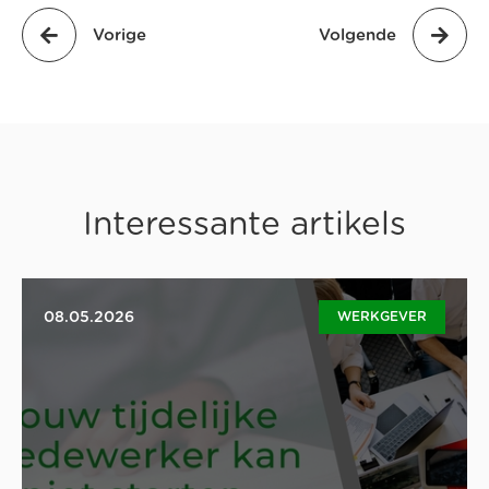
Vorige
Volgende
Interessante artikels
08.05.2026
WERKGEVER
De kans bestaat altijd dat jouw medewerker op het
geplande moment niet kan starten. Mogelijk vanwege
de vermindering van werk, medewerker die last-minute
iets anders op de planning heeft of een medewerker
die ziek wordt. Er zijn het wat redenen waarom een
geplande tewerkstelling niet kan doorgaan.