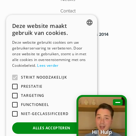
Contact
Deze website maakt
gebruik van cookies.
Payroll van tijdelijk personeel sinds 2014
ENGLISH
Deze website gebruikt cookies om uw
VG.2080/U
gebruikerservaring te verbeteren. Door
DUTCH
onze website te gebruiken, stemt u in met
BHG.00609-406-20170901
alle cookies in overeenstemming met ons
Cookiebeleid.
Lees verder
BTW BE0450.903.114
STRIKT NOODZAKELIJK
PRESTATIE
TARGETING
This website is developed with the support of:
FUNCTIONEEL
NIET-GECLASSIFICEERD
ALLES ACCEPTEREN
Hi! Hulp