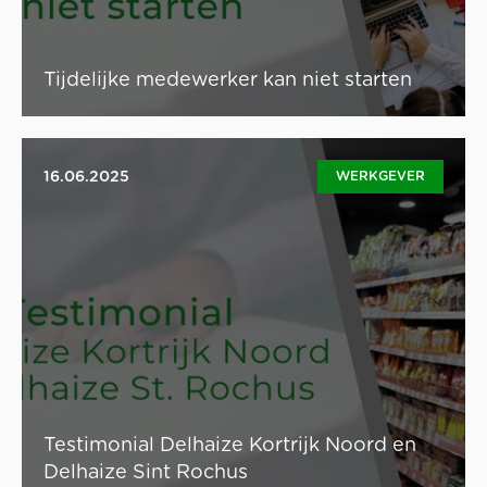
Lees artikel
Tijdelijke medewerker kan niet starten
Jobstudenten en flexi’s aan de slag in jouw
16.06.2025
WERKGEVER
supermarkt? Personeelskosten vormen vaak een grote,
zoniet de grootste uitdaging voor de rendabiliteit van je
supermarkt. Hoe kan je deze kosten efficiënt
beheersen en tegelijkertijd de kwaliteit van je
dienstverlening waarborgen? Jeroen De Meersseman,
eigenaar van Delhaize Kortrijk St. Rochus en Delhaize
Kortrijk Noord, vertelt hoe hij het aanpakt. We lichten al
een tipje van de sluier op: Update-pro en Superplanner
werken samen om de personeelsplanning in
supermarkten te optimaliseren.
Testimonial Delhaize Kortrijk Noord en
Lees artikel
Delhaize Sint Rochus