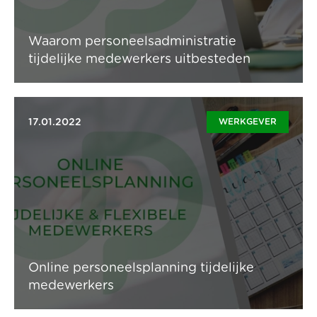
Lees artikel
Waarom personeelsadministratie
tijdelijke medewerkers uitbesteden
17.01.2022
WERKGEVER
Met de online planningstool van Update Pro beheer je
jouw pool van tijdelijke medewerkers eenvoudig,
flexibel en efficiënt. Boek nu een demo.
Lees artikel
Online personeelsplanning tijdelijke
medewerkers