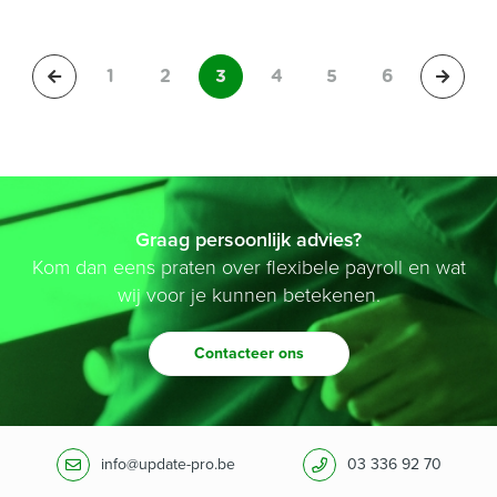
1
2
3
4
5
6
Graag persoonlijk advies?
Kom dan eens praten over flexibele payroll en wat
wij voor je kunnen betekenen.
Contacteer ons
info@update-pro.be
03 336 92 70