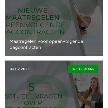
Wat zijn opeenvolgende dagcontracten en hoe je deze
kan vermijden, lees je hier.
Lees artikel
Maatregelen voor opeenvolgende
dagcontracten
03.02.2025
WHITEPAPERS
Ervaar jij vandaag al de voordelen van studenten in
jouw bedrijf? Of ben je nog niet op de hoogte van het
nut van het studentenstatuut? Lees hier jouw voordelen.
Lees artikel