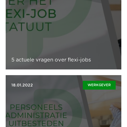
medewerker bouwt bovendien sociale rechten op
(werkloosheidsuitkering, pensioen, vakantiegeld, ...). ‘An
offer he or she can’t refuse’ dus. Alles wat je als
werkgever moet weten over flexi-jobbers, lees je in
deze whitepaper in 5 vragen. En je ontdekt ook hoe je
je flexi’s eenvoudig, flexibel en voordelig via Update-
pro tewerkstelt.
Lees artikel
5 actuele vragen over flexi-jobs
18.01.2022
WERKGEVER
Het uitbesteden van je personeelsadministratie kent
flink wat voordelen. We lijsten ze voor je op.