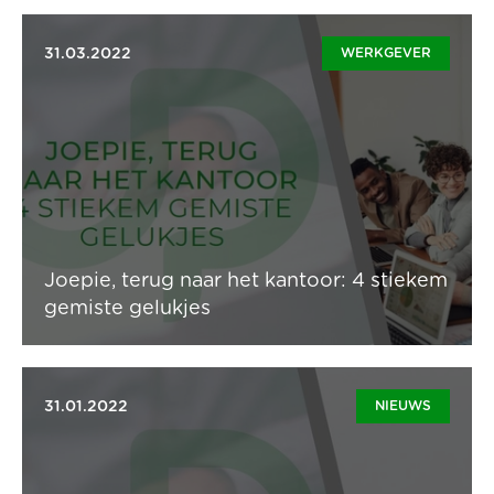
31.03.2022
WERKGEVER
Bijna twee jaren zitten we al thuis dankzij corona. Nu is
het eindelijk tijd om terug naar kantoor te keren.
Gedaan met het sociale gevangenschap, de videocalls
in pyjamabroek en de muren opstaren. Hier zijn vier
gelukjes dat bewijst dat het kantoor eigenlijk best een
gezellige plek is.
Lees artikel
Joepie, terug naar het kantoor: 4 stiekem
gemiste gelukjes
31.01.2022
NIEUWS
Er is een akkoord voor tijdelijke en uitzonderlijke
maatregelen bij de sociale partners. Het voorstel
betreft bepaalde ‘arbeidsreserves’ flexibel aan te