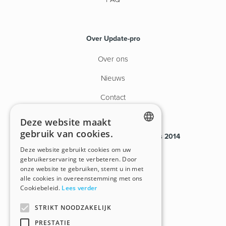
Over Update-pro
Over ons
Nieuws
Contact
Deze website maakt
gebruik van cookies.
Payroll van tijdelijk personeel sinds 2014
ENGLISH
Deze website gebruikt cookies om uw
VG.2080/U
gebruikerservaring te verbeteren. Door
DUTCH
onze website te gebruiken, stemt u in met
BHG.00609-406-20170901
alle cookies in overeenstemming met ons
Cookiebeleid.
Lees verder
BTW BE0450.903.114
STRIKT NOODZAKELIJK
PRESTATIE