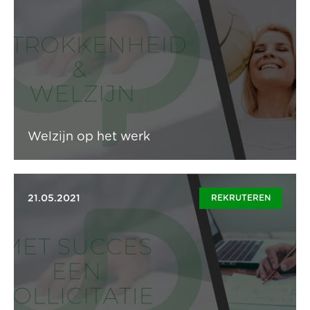
“Hoe hou jij het welzijn hoog in jouw onderneming?”
Tegenwoordig een meer voorkomende vraag in de
bedrijfswereld, maar hoe doe je het nu juist? Lees
zeker deze blog over hoe jij er als werkgever voor kan
zorgen dat het welzijn in jouw onderneming optimaal is.
Lees artikel
Welzijn op het werk
21.05.2021
REKRUTEREN
Tips over hoe werkzoekenden zich het best kunnen
voorbereiden op een sollicitatiegesprek zijn er
genoeg. Maar hoe kan jij als werkgever er nu voor
zorgen dat je uit alle sollicitanten de meest passende
persoon haalt voor jouw onderneming?