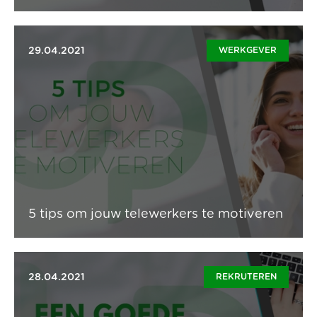
29.04.2021
WERKGEVER
Omwille van de aanhoudende coronamaatregelen
werken nog steeds heel wat mensen van thuis uit, of is
de werksituatie gewoon niet meer hoe het vroeger
was. Deze aanpassingen in manier van werken zorgen
er vaak voor dat het moeilijker wordt om medewerkers
ten volle te motiveren. Met deze 5 tips geef jij je
medewerkers een echte boost!
Lees artikel
5 tips om jouw telewerkers te motiveren
28.04.2021
REKRUTEREN
Voor werkgevers is een goede vacaturetekst net zo
belangrijk als een goede motivatiebrief dat is voor