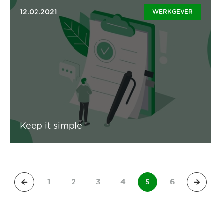
12.02.2021
WERKGEVER
Werf je uitzendkracht aan in 1-2-3 In slechts drie
stappen een contract regelen voor een tijdelijke
medewerker, dat lijkt haast onmogelijk en toch is het
niet meer dan dat. Time is money, dus verspil zelf geen
tijd aan complexe administratie en paperassen, maar
besteed je payroll uit voor uitzendkrachten. Tel je mee
tot 3?
Lees artikel
Keep it simple
1
2
3
4
5
6