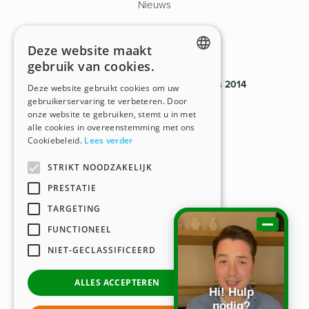
Nieuws
Contact
Deze website maakt
gebruik van cookies.
ENGLISH
Payroll van tijdelijk personeel sinds 2014
Deze website gebruikt cookies om uw
gebruikerservaring te verbeteren. Door
DUTCH
VG.2080/U
onze website te gebruiken, stemt u in met
alle cookies in overeenstemming met ons
BHG.00609-406-20170901
Cookiebeleid.
Lees verder
BTW BE0450.903.114
STRIKT NOODZAKELIJK
PRESTATIE
TARGETING
FUNCTIONEEL
This website is developed with the support of:
NIET-GECLASSIFICEERD
ALLES ACCEPTEREN
Hi! Hulp
nodig?