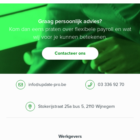
Graag persoonlijk advies?
Kom dan eens praten over flexibele payroll en wat
wij voor je kunnen betekenen.
Contacteer ons
info@update-pro.be
03 336 92 70
Stokerijstraat 25a bus 5, 2110 Wijnegem
Werkgevers